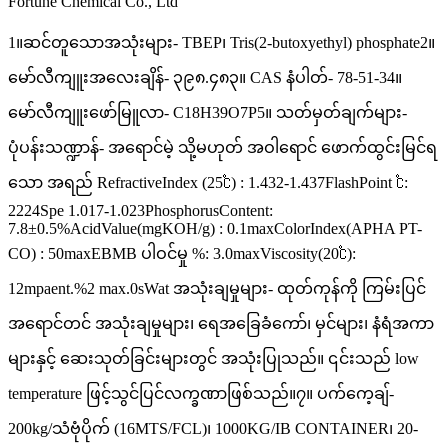
Fortune Chemical Co., Ltd
1။ဆင်တူသောအသုံးများ- TBEP၊ Tris(2-butoxyethyl) phosphate2။
မော်လီကျူးအလေးချိန်- ၃၉၈.၄၈၃။ CAS နံပါတ်- 78-51-34။
မော်လီကျူးဖော်မြူလာ- C18H39O7P5။ သတ်မှတ်ချက်များ-
ပုံပန်းသဏ္ဍာန်- အရောင်မဲ့ သို့မဟုတ် အဝါရောင် ဖောက်ထွင်းမြင်ရ
သော အရည် RefractiveIndex (25℃) : 1.432-1.437FlashPoint ℃:
2224Spe 1.017-1.023PhosphorusContent:
7.8±0.5%AcidValue(mgKOH/g) : 0.1maxColorIndex(APHA PT-
CO) : 50maxEBMB ပါဝင်မှု %: 3.0maxViscosity(20℃):
12mpaent.%2 max.0sWat အသုံးချမှုများ- ထုတ်ကုန်ကို ကြမ်းပြင်
အရောင်တင် အသုံးချမှုများ၊ ရေအခြေခံကော်၊ မှင်များ၊ နံရံအကာ
များနှင့် ဆေးသုတ်ခြင်းများတွင် အသုံးပြုသည်။ ၎င်းသည် low
temperature ဖြင့်သွင်ပြင်လက္ခဏာဖြစ်သည်။၇။ ပက်ကေ့ချ်-
200kg/သံဗုံပိုက် (16MTS/FCL)၊ 1000KG/IB CONTAINER၊ 20-