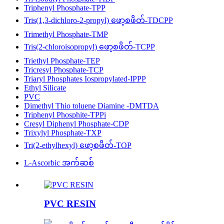
Triphenyl Phosphate-TPP
Tris(1,3-dichloro-2-propyl) ဖော့စဖိတ်-TDCPP
Trimethyl Phosphate-TMP
Tris(2-chloroisopropyl) ဖော့စဖိတ်-TCPP
Triethyl Phosphate-TEP
Tricresyl Phosphate-TCP
Triaryl Phosphates Iospropylated-IPPP
Ethyl Silicate
PVC
Dimethyl Thio toluene Diamine -DMTDA
Triphenyl Phosphite-TPPi
Cresyl Diphenyl Phosphate-CDP
Trixylyl Phosphate-TXP
Tri(2-ethylhexyl) ဖော့စဖိတ်-TOP
L-Ascorbic အက်ဆစ်
PVC RESIN