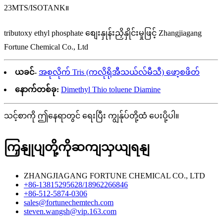
23MTS/ISOTANK။
tributoxy ethyl phosphate စျေးနှုန်းညှိနှိုင်းမှုဖြင့် Zhangjiagang
Fortune Chemical Co., Ltd
ယခင်-
အစုလိုက် Tris (ကလိုရိုအီသယ်လ်မီသီ) ဖော့စဖိတ်
နောက်တစ်ခု:
Dimethyl Thio toluene Diamine
သင့်စာကို ဤနေရာတွင် ရေးပြီး ကျွန်ုပ်တို့ထံ ပေးပို့ပါ။
ကြှနျုပျတို့ကိုဆကျသှယျရနျ
ZHANGJIAGANG FORTUNE CHEMICAL CO., LTD
+86-13815295628/18962266846
+86-512-5874-0306
sales@fortunechemtech.com
steven.wangsh@vip.163.com