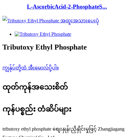
L-AscorbicAcid-2-PhosphateS...
Tributoxy Ethyl Phosphate
ကျွန်ုပ်တို့ထံ အီးမေးလ်ပို့ပါ။
ထုတ်ကုန်အသေးစိတ်
ကုန်ပစ္စည်း တံဆိပ်များ
tributoxy ethyl phosphate စျေးနှုန်းညှိနှိုင်းမှုဖြင့် Zhangjiagang