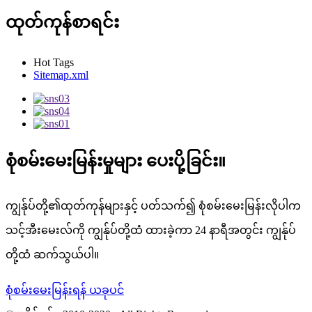
ထုတ်ကုန်စာရင်း
Hot Tags
Sitemap.xml
စုံစမ်းမေးမြန်းမှုများ ပေးပို့ခြင်း။
ကျွန်ုပ်တို့၏ထုတ်ကုန်များနှင့် ပတ်သက်၍ စုံစမ်းမေးမြန်းလိုပါက
သင့်အီးမေးလ်ကို ကျွန်ုပ်တို့ထံ ထားခဲ့ကာ 24 နာရီအတွင်း ကျွန်ုပ်
တို့ထံ ဆက်သွယ်ပါ။
စုံစမ်းမေးမြန်းရန် ယခုပင်