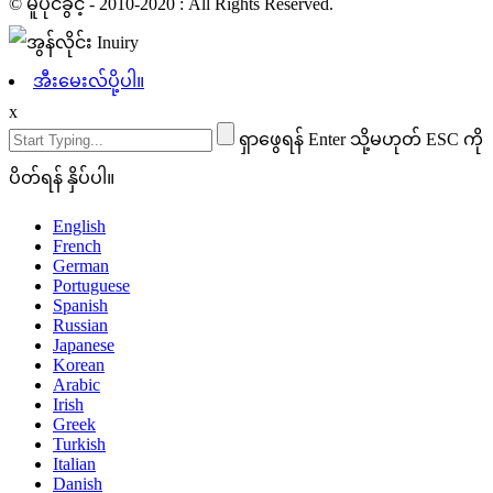
© မူပိုင်ခွင့် - 2010-2020 : All Rights Reserved.
အီးမေးလ်ပို့ပါ။
x
ရှာဖွေရန် Enter သို့မဟုတ် ESC ကို
ပိတ်ရန် နှိပ်ပါ။
English
French
German
Portuguese
Spanish
Russian
Japanese
Korean
Arabic
Irish
Greek
Turkish
Italian
Danish