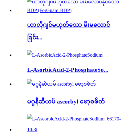
ဟာလိုဂျင်မဟုတ်သော မီးမလောင်
ခြင်း...
L-AsorbicAcid-2-PhosphateSo...
မဂ္ဂနီဆီယမ် ascorbyl ဖော့စဖိတ်