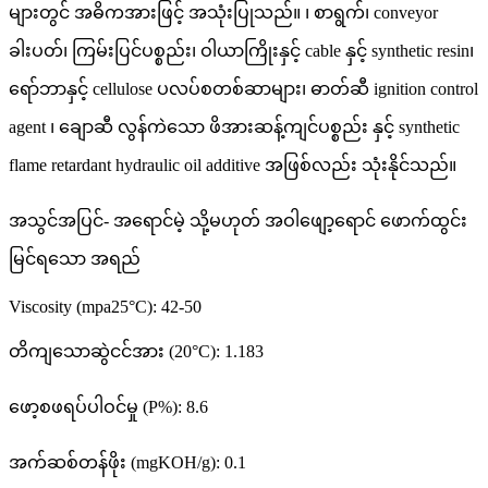
များတွင် အဓိကအားဖြင့် အသုံးပြုသည်။ ၊ စာရွက်၊ conveyor
ခါးပတ်၊ ကြမ်းပြင်ပစ္စည်း၊ ဝါယာကြိုးနှင့် cable နှင့် synthetic resin၊
ရော်ဘာနှင့် cellulose ပလပ်စတစ်ဆာများ၊ ဓာတ်ဆီ ignition control
agent ၊ ချောဆီ လွန်ကဲသော ဖိအားဆန့်ကျင်ပစ္စည်း နှင့် synthetic
flame retardant hydraulic oil additive အဖြစ်လည်း သုံးနိုင်သည်။
အသွင်အပြင်- အရောင်မဲ့ သို့မဟုတ် အဝါဖျော့ရောင် ဖောက်ထွင်း
မြင်ရသော အရည်
Viscosity (mpa25°C): 42-50
တိကျသောဆွဲငင်အား (20°C): 1.183
ဖော့စဖရပ်ပါဝင်မှု (P%): 8.6
အက်ဆစ်တန်ဖိုး (mgKOH/g): 0.1