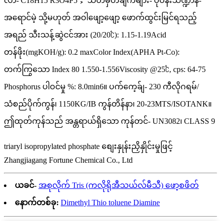
လာ- C18H15 R3O4P5； သတ်မှတ်ချက်များ- ပုံပန်းသဏ္ဍာန်-
အရောင်မဲ့ သို့မဟုတ် အဝါဖျော့ဖျော့ ဖောက်ထွင်းမြင်ရသည့်
အရည် သီးသန့်ဆွဲငင်အား (20/20℃): 1.15-1.19Acid
တန်ဖိုး(mgKOH/g): 0.2 maxColor Index(APHA Pt-Co):
တက်ကြွသော Index 80 1.550-1.556Viscosity @25℃, cps: 64-75
Phosphorus ပါဝင်မှု %: 8.0min6။ ပက်ကေ့ခ်ျ- 230 ကီလိုဂရမ်/
သံစည်ပိုက်ကွန်၊ 1150KG/IB ကွန်တိန်နာ၊ 20-23MTS/ISOTANK။
ဤထုတ်ကုန်သည် အန္တရာယ်ရှိသော ကုန်တင်- UN3082၊ CLASS 9
triaryl isopropylated phosphate စျေးနှုန်းညှိနှိုင်းမှုဖြင့်
Zhangjiagang Fortune Chemical Co., Ltd
ယခင်-
အစုလိုက် Tris (ကလိုရိုအီသယ်လ်မီသီ) ဖော့စဖိတ်
နောက်တစ်ခု:
Dimethyl Thio toluene Diamine