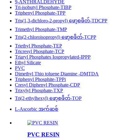
9-ANTHRALDEHYDE
Tri-isobutyl Phosphate-TIBP
Triphenyl Phosphate-TPP
Tris(1,3-dichloro-2-propyl) ဖော့စဖိတ်-TDCPP
Trimethyl Phosphate-TMP
Tris(2-chloroisopropyl) ဖော့စဖိတ်-TCPP
Triethyl Phosphate-TEP
Tricresyl Phosphate-TCP
Triaryl Phosphates Iospropylated-IPPP
Ethyl Silicate
PVC
Dimethyl Thio toluene Diamine -DMTDA
Triphenyl Phosphite-TPPi
Cresyl Diphenyl Phosphate-CDP
Trixylyl Phosphate-TXP
Tri(2-ethylhexyl) ဖော့စဖိတ်-TOP
L-Ascorbic အက်ဆစ်
PVC RESIN