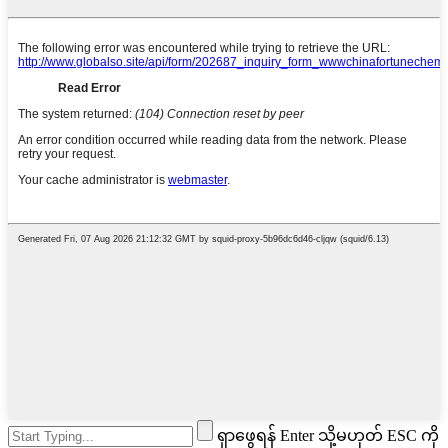
ရှာဖွေရန် Enter သို့မဟုတ် ESC ကို