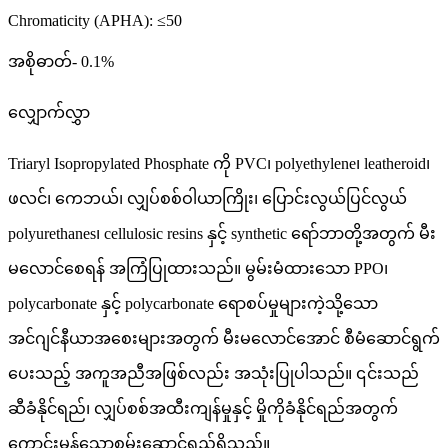
Chromaticity (APHA): ≤50
အစိုဓာတ်- 0.1%
လျှောက်လွှာ
Triaryl Isopropylated Phosphate ကို PVC၊ polyethylene၊ leatheroid၊
ဖလင်၊ ကေဘယ်၊ လျှပ်စစ်ဝါယာကြိုး၊ ပြောင်းလွယ်ပြင်လွယ်
polyurethanes၊ cellulosic resins နှင့် synthetic ရော်ဘာတို့အတွက် မီး
မလောင်စေရန် အကြံပြုထားသည်။ မွမ်းမံထားသော PPO၊
polycarbonate နှင့် polycarbonate ရောစပ်မှုများကဲ့သို့သော
အင်ဂျင်နီယာအစေးများအတွက် မီးမလောင်အောင် စီမံဆောင်ရွက်
ပေးသည့် အကူအညီအဖြစ်လည်း အသုံးပြုပါသည်။ ၎င်းသည်
ဆီခံနိုင်ရည်၊ လျှပ်စစ်အထီးကျန်မှုနှင့် မှိုကိုခံနိုင်ရည်အတွက်
ကောင်းမွန်သောစွမ်းဆောင်ရည်ရှိသည်။