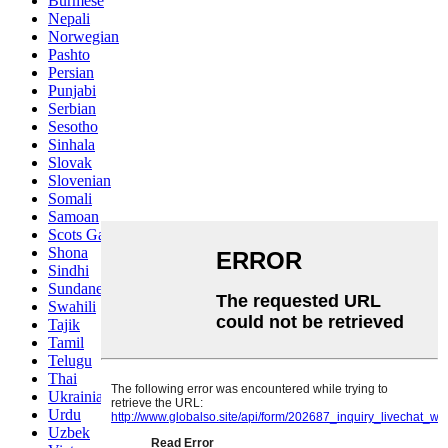
Burmese
Nepali
Norwegian
Pashto
Persian
Punjabi
Serbian
Sesotho
Sinhala
Slovak
Slovenian
Somali
Samoan
Scots Gaelic
Shona
Sindhi
Sundanese
Swahili
Tajik
Tamil
Telugu
Thai
Ukrainian
Urdu
Uzbek