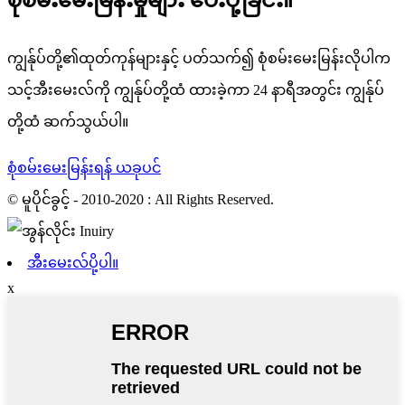
ကျွန်ုပ်တို့၏ထုတ်ကုန်များနှင့် ပတ်သက်၍ စုံစမ်းမေးမြန်းလိုပါက
သင့်အီးမေးလ်ကို ကျွန်ုပ်တို့ထံ ထားခဲ့ကာ 24 နာရီအတွင်း ကျွန်ုပ်
တို့ထံ ဆက်သွယ်ပါ။
စုံစမ်းမေးမြန်းရန် ယခုပင်
© မူပိုင်ခွင့် - 2010-2020 : All Rights Reserved.
အီးမေးလ်ပို့ပါ။
x