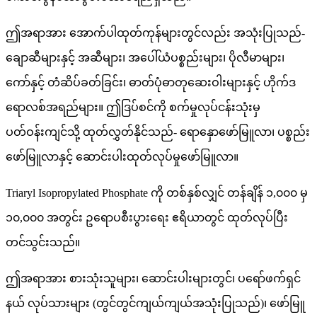
ဤအရာအား အောက်ပါထုတ်ကုန်များတွင်လည်း အသုံးပြုသည်-
ချောဆီများနှင့် အဆီများ၊ အပေါ်ယံပစ္စည်းများ၊ ပိုလီမာများ၊
ကော်နှင့် တံဆိပ်ခတ်ခြင်း၊ ဓာတ်ပုံဓာတုဆေးဝါးများနှင့် ဟိုက်ဒ
ရောလစ်အရည်များ။ ဤဒြပ်စင်ကို စက်မှုလုပ်ငန်းသုံးမှ
ပတ်ဝန်းကျင်သို့ ထုတ်လွှတ်နိုင်သည်- ရောနှောဖော်မြူလာ၊ ပစ္စည်း
ဖော်မြူလာနှင့် ဆောင်းပါးထုတ်လုပ်မှုဖော်မြူလာ။
Triaryl Isopropylated Phosphate ကို တစ်နှစ်လျှင် တန်ချိန် ၁,၀၀၀ မှ
၁၀,၀၀၀ အတွင်း ဥရောပစီးပွားရေး ဧရိယာတွင် ထုတ်လုပ်ပြီး
တင်သွင်းသည်။
ဤအရာအား စားသုံးသူများ၊ ဆောင်းပါးများတွင်၊ ပရော်ဖက်ရှင်
နယ် လုပ်သားများ (တွင်တွင်ကျယ်ကျယ်အသုံးပြုသည်)၊ ဖော်မြူ