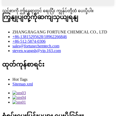
သင့်စာကို ဤနေရာတွင် ရေးပြီး ကျွန်ုပ်တို့ထံ ပေးပို့ပါ။
ကြှနျုပျတို့ကိုဆကျသှယျရနျ
ZHANGJIAGANG FORTUNE CHEMICAL CO., LTD
+86-13815295628/18962266846
+86-512-5874-0306
sales@fortunechemtech.com
steven.wangsh@vip.163.com
ထုတ်ကုန်စာရင်း
Hot Tags
Sitemap.xml
စုံစမ်းမေးမြန်းမှုများ ပေးပို့ခြင်း။