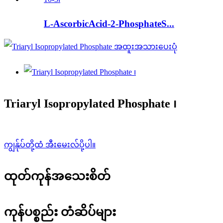
L-AscorbicAcid-2-PhosphateS...
Triaryl Isopropylated Phosphate ၊
ကျွန်ုပ်တို့ထံ အီးမေးလ်ပို့ပါ။
ထုတ်ကုန်အသေးစိတ်
ကုန်ပစ္စည်း တံဆိပ်များ