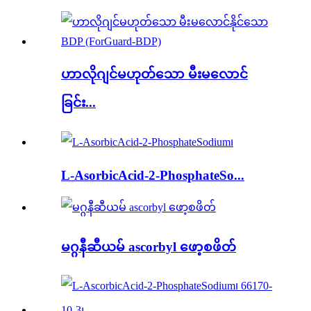
ဟာလိုဂျင်မဟုတ်သော မီးမလောင်
ခြင်း...
L-AsorbicAcid-2-PhosphateSo...
မဂ္ဂနီဆီယမ် ascorbyl ဖော့စဖိတ်