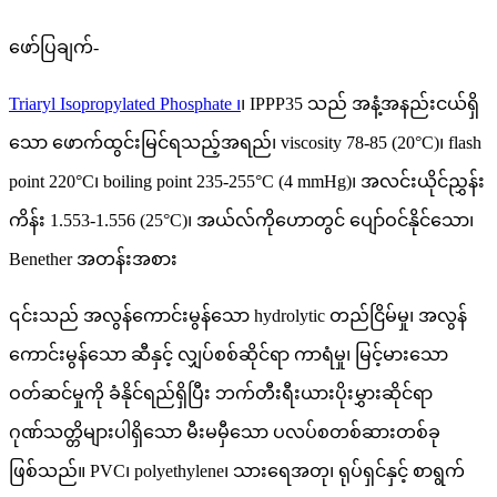
ဖော်ပြချက်-
Triaryl Isopropylated Phosphate ၊
၊ IPPP35 သည် အနံ့အနည်းငယ်ရှိ
သော ဖောက်ထွင်းမြင်ရသည့်အရည်၊ viscosity 78-85 (20°C)၊ flash
point 220°C၊ boiling point 235-255°C (4 mmHg)၊ အလင်းယိုင်ညွှန်း
ကိန်း 1.553-1.556 (25°C)၊ အယ်လ်ကိုဟောတွင် ပျော်ဝင်နိုင်သော၊
Benether အတန်းအစား
၎င်းသည် အလွန်ကောင်းမွန်သော hydrolytic တည်ငြိမ်မှု၊ အလွန်
ကောင်းမွန်သော ဆီနှင့် လျှပ်စစ်ဆိုင်ရာ ကာရံမှု၊ မြင့်မားသော
ဝတ်ဆင်မှုကို ခံနိုင်ရည်ရှိပြီး ဘက်တီးရီးယားပိုးမွှားဆိုင်ရာ
ဂုဏ်သတ္တိများပါရှိသော မီးမမှီသော ပလပ်စတစ်ဆားတစ်ခု
ဖြစ်သည်။ PVC၊ polyethylene၊ သားရေအတု၊ ရုပ်ရှင်နှင့် စာရွက်