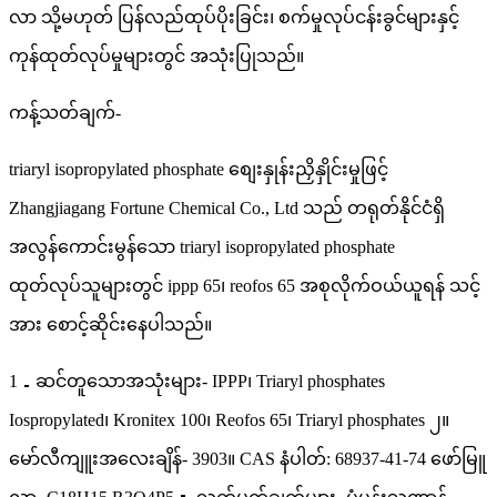
လာ သို့မဟုတ် ပြန်လည်ထုပ်ပိုးခြင်း၊ စက်မှုလုပ်ငန်းခွင်များနှင့်
ကုန်ထုတ်လုပ်မှုများတွင် အသုံးပြုသည်။
ကန့်သတ်ချက်-
triaryl isopropylated phosphate စျေးနှုန်းညှိနှိုင်းမှုဖြင့်
Zhangjiagang Fortune Chemical Co., Ltd သည် တရုတ်နိုင်ငံရှိ
အလွန်ကောင်းမွန်သော triaryl isopropylated phosphate
ထုတ်လုပ်သူများတွင် ippp 65၊ reofos 65 အစုလိုက်ဝယ်ယူရန် သင့်
အား စောင့်ဆိုင်းနေပါသည်။
1．ဆင်တူသောအသုံးများ- IPPP၊ Triaryl phosphates
Iospropylated၊ Kronitex 100၊ Reofos 65၊ Triaryl phosphates ၂။
မော်လီကျူးအလေးချိန်- 3903။ CAS နံပါတ်: 68937-41-74 ဖော်မြူ